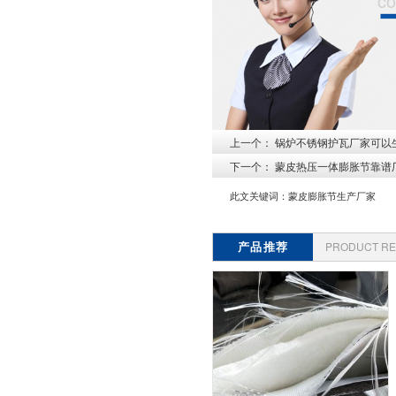
co
上一个：
锅炉不锈钢护瓦厂家可以生
下一个：
蒙皮热压一体膨胀节靠谱厂
此文关键词：
蒙皮膨胀节生产厂家
产品推荐
PRODUCT R